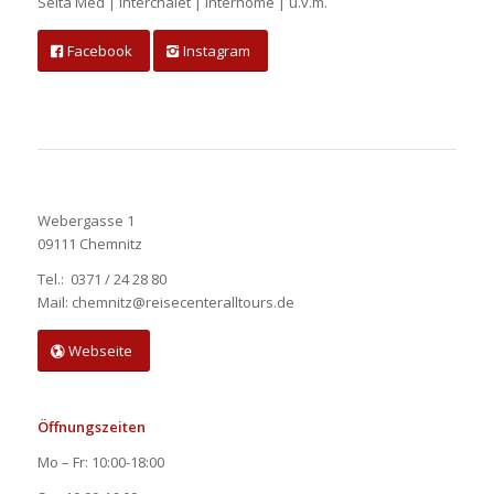
Selta Med | Interchalet | Interhome | u.v.m.
Facebook
Instagram
Webergasse 1
09111 Chemnitz
Tel.: 0371 / 24 28 80
Mail: chemnitz@reisecenteralltours.de
Webseite
Öffnungszeiten
Mo – Fr: 10:00-18:00