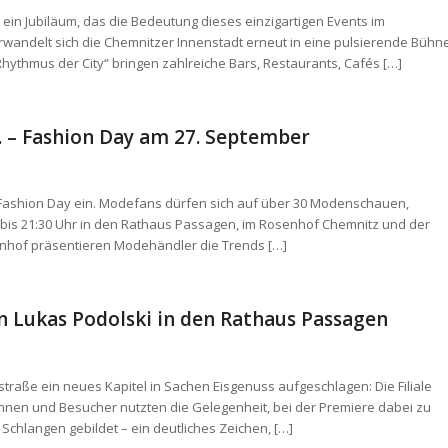
– ein Jubiläum, das die Bedeutung dieses einzigartigen Events im
rwandelt sich die Chemnitzer Innenstadt erneut in eine pulsierende Bühn
ythmus der City“ bringen zahlreiche Bars, Restaurants, Cafés […]
 – Fashion Day am 27. September
 Fashion Day ein. Modefans dürfen sich auf über 30 Modenschauen,
0 bis 21:30 Uhr in den Rathaus Passagen, im Rosenhof Chemnitz und der
enhof präsentieren Modehändler die Trends […]
n Lukas Podolski in den Rathaus Passagen
straße ein neues Kapitel in Sachen Eisgenuss aufgeschlagen: Die Filiale
innen und Besucher nutzten die Gelegenheit, bei der Premiere dabei zu
 Schlangen gebildet – ein deutliches Zeichen, […]