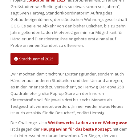
Großstädten wie Berlin gibt es so etwas schon seit Jahren“,
sagt Sven Hertwig, Standortkoordinator im Auftrag des
Gebäudeeigentümers, der städtischen Wohnungsgesellschaft
GGG. Es sei eine Abkehr von den bisher üblichen, bis zu zehn
Jahre geltenden Laden-Mietverträgen hin zur Möglichkeit für
Händler und Dienstleister, ihre Angebote erst einmal auf
Probe an einem Standort zu offerieren.
Stadtbummel 2025
„Wir möchten damit nicht nur Existenzgründer, sondern auch
Händler aus anderen Stadtteilen und dem Umland anregen,
es in der Innenstadt zu versuchen“, so Hertwig. Der etwa 250
Quadratmeter große Pop-up-Store an der Inneren
Klosterstraße soll für jeweils drei bis sechs Monate als
Testgeschäft vermietet werden. „Immer wieder etwas Neues
ist auch attraktiv für die Besucher“, erklärt Hertwig.
Der Challenge- also
Wettbewerbs-Laden an der Webergasse
ist dagegen der
Hauptgewinn für das beste Konzept
, mit dem
sich Interessenten darum bewerben. Der Sieger, der von