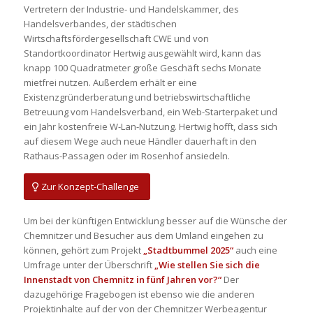
Vertretern der Industrie- und Handelskammer, des
Handelsverbandes, der städtischen
Wirtschaftsfördergesellschaft CWE und von
Standortkoordinator Hertwig ausgewählt wird, kann das
knapp 100 Quadratmeter große Geschäft sechs Monate
mietfrei nutzen. Außerdem erhält er eine
Existenzgründerberatung und betriebswirtschaftliche
Betreuung vom Handelsverband, ein Web-Starterpaket und
ein Jahr kostenfreie W-Lan-Nutzung. Hertwig hofft, dass sich
auf diesem Wege auch neue Händler dauerhaft in den
Rathaus-Passagen oder im Rosenhof ansiedeln.
Zur Konzept-Challenge
Um bei der künftigen Entwicklung besser auf die Wünsche der
Chemnitzer und Besucher aus dem Umland eingehen zu
können, gehört zum Projekt
„Stadtbummel 2025“
auch eine
Umfrage unter der Überschrift
„Wie stellen Sie sich die
Innenstadt von Chemnitz in fünf Jahren vor?“
Der
dazugehörige Fragebogen ist ebenso wie die anderen
Projektinhalte auf der von der Chemnitzer Werbeagentur