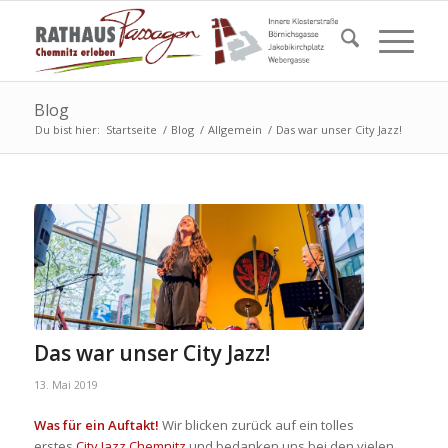
Blog
Du bist hier:
Startseite
/
Blog
/
Allgemein
/
Das war unser City Jazz!
Das war unser City Jazz!
13. Mai 2019
Was für ein Auftakt!
Wir blicken zurück auf ein tolles
erstes
City Jazz Chemnitz
und bedanken uns bei den vielen