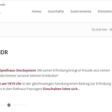
Home
Geschäfte
Gastronomie
Dienstle
Du bist hier:
S
 MDR
Spielhaus-Stecksystem
. Mit seiner Erfindung bringt er Freude aus reinen
inderzimmer unserer kleinen Entdecker!
i um 19:15 Uhr
in der gleichnamigen Sendung einen Beitrag zur Erfindung
us
in den Rathaus Passagen!
Einschalten lohnt sich…