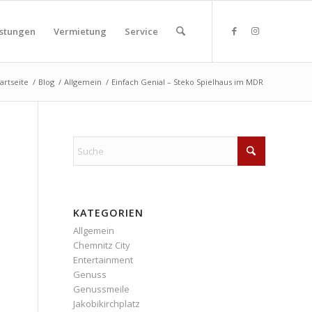
istungen
Vermietung
Service
tartseite
/
Blog
/
Allgemein
/
Einfach Genial – Steko Spielhaus im MDR
KATEGORIEN
Allgemein
Chemnitz City
Entertainment
Genuss
Genussmeile
Jakobikirchplatz