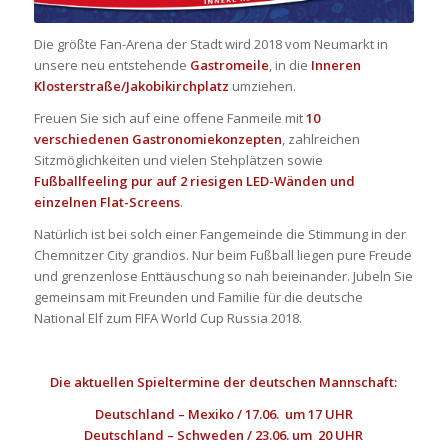
Die größte Fan-Arena der Stadt wird 2018 vom Neumarkt in
unsere neu entstehende
Gastromeile
, in die
Inneren
Klosterstraße/Jakobikirchplatz
umziehen.
Freuen Sie sich auf eine offene Fanmeile mit
10
verschiedenen Gastronomiekonzepten
, zahlreichen
Sitzmöglichkeiten und vielen Stehplätzen sowie
Fußballfeeling pur auf 2 riesigen LED-Wänden und
einzelnen Flat-Screens
.
Natürlich ist bei solch einer Fangemeinde die Stimmung in der
Chemnitzer City grandios. Nur beim Fußball liegen pure Freude
und grenzenlose Enttäuschung so nah beieinander. Jubeln Sie
gemeinsam mit Freunden und Familie für die deutsche
National Elf zum FIFA World Cup Russia 2018.
Die aktuellen Spieltermine der deutschen Mannschaft:
Deutschland – Mexiko / 17.06. um 17 UHR
Deutschland – Schweden / 23.06. um 20 UHR