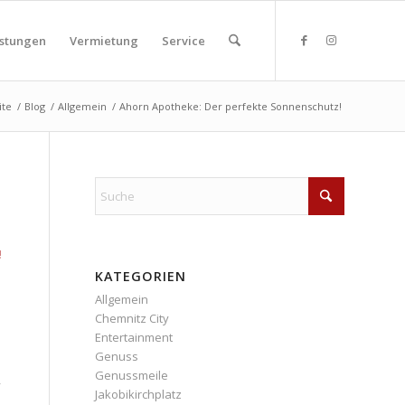
istungen
Vermietung
Service
ite
/
Blog
/
Allgemein
/
Ahorn Apotheke: Der perfekte Sonnenschutz!
!
KATEGORIEN
Allgemein
Chemnitz City
Entertainment
Genuss
Genussmeile
,
Jakobikirchplatz