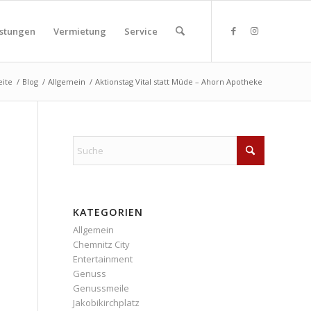
istungen
Vermietung
Service
eite
/
Blog
/
Allgemein
/
Aktionstag Vital statt Müde – Ahorn Apotheke
KATEGORIEN
Allgemein
Chemnitz City
Entertainment
Genuss
Genussmeile
Jakobikirchplatz