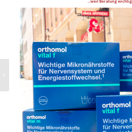
…weil Beratung wichtig 
POP-UP Store:
Kuschelträume