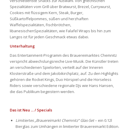
verschiedenste Snacks zur Auswahl. Von griechischen
Spezialitäten vom Grill über Bratwurst, Brezel, Currywurst,
Cookies mit flüssigem Kern, Steak, Burger,
Süßkartoffelpommes, süßen und herzhaften
Waffelspezialitäten, Fischbrötchen,
libanesischenSpezialitäten, wie Falafel Wraps bis hin zum
Langos ist für jeden Geschmack etwas dabei.
Unterhaltung
Das Entertainment-Programm des Brauereimarktes Chemnitz
verspricht abwechslungsreiche Live-Musik. Die Künstler treten
an verschiedenen Spielorten, verteilt auf der Inneren
Klosterstraße und dem Jakobikirchplatz, auf. Zu den Highlights
gehören die Rocket Kings, Duo Hörspiel und die Horseless
Riders sowie verschiedene regionale DJs wie Hans Hansen,
die das Publikum begeistern werden.
Das ist Neu … / Specials
Limitiertes „Brauereimarkt Chemnitz“ Glas-Set
– ein 0.12l
Bierglas zum Umhängen in limitierter Brauereimarkt Edition.