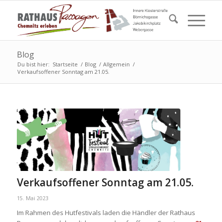
Blog
Du bist hier:
Startseite
/
Blog
/
Allgemein
/
Verkaufsoffener Sonntag am 21.05.
Verkaufsoffener Sonntag am 21.05.
15. Mai 2023
Im Rahmen des Hutfestivals laden die Händler der Rathaus