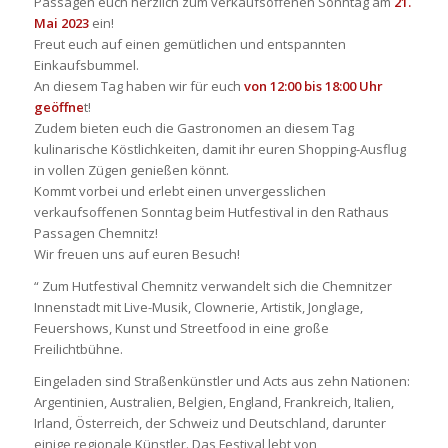
Passagen euch herzlich zum verkaufsoffenen Sonntag am
21.
Mai 2023
ein!
Freut euch auf einen gemütlichen und entspannten
Einkaufsbummel.
An diesem Tag haben wir für euch
von 12:00 bis 18:00 Uhr
geöffne
t!
Zudem bieten euch die Gastronomen an diesem Tag
kulinarische Köstlichkeiten, damit ihr euren Shopping-Ausflug
in vollen Zügen genießen könnt.
Kommt vorbei und erlebt einen unvergesslichen
verkaufsoffenen Sonntag beim Hutfestival in den Rathaus
Passagen Chemnitz!
Wir freuen uns auf euren Besuch!
“ Zum Hutfestival Chemnitz verwandelt sich die Chemnitzer
Innenstadt mit Live-Musik, Clownerie, Artistik, Jonglage,
Feuershows, Kunst und Streetfood in eine große
Freilichtbühne.
Eingeladen sind Straßenkünstler und Acts aus zehn Nationen:
Argentinien, Australien, Belgien, England, Frankreich, Italien,
Irland, Österreich, der Schweiz und Deutschland, darunter
einige regionale Künstler. Das Festival lebt von